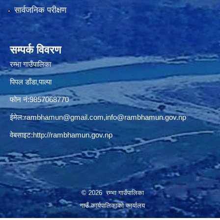
सार्वजनिक परीक्षण
सम्पर्क विवरण
रम्भा गाउँपालिका
पिपल डाँडा,पाल्पा
फोन नं:9857068770
ईमेल:
rambhamun@gmail.com
,
info@rambhamun.gov.np
वेबसाइट:
http://rambhamun.gov.np
© 2026 रम्भा गाउँपालिका
गाउँ कार्यपालिकाको कार्यालय