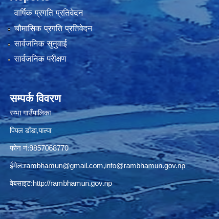
वार्षिक प्रगति प्रतिवेदन
चौमासिक प्रगति प्रतिवेदन
सार्वजनिक सुनुवाई
सार्वजनिक परीक्षण
सम्पर्क विवरण
रम्भा गाउँपालिका
पिपल डाँडा,पाल्पा
फोन नं:9857068770
ईमेल:
rambhamun@gmail.com
,
info@rambhamun.gov.np
वेबसाइट:
http://rambhamun.gov.np