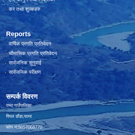
कर तथा शुल्कहरु
Reports
वार्षिक प्रगति प्रतिवेदन
चौमासिक प्रगति प्रतिवेदन
सार्वजनिक सुनुवाई
सार्वजनिक परीक्षण
सम्पर्क विवरण
रम्भा गाउँपालिका
पिपल डाँडा,पाल्पा
फोन नं:9857068770