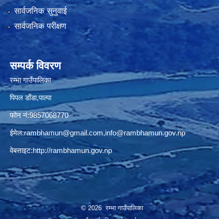
सार्वजनिक सुनुवाई
सार्वजनिक परीक्षण
सम्पर्क विवरण
रम्भा गाउँपालिका
पिपल डाँडा,पाल्पा
फोन नं:9857068770
ईमेल:
rambhamun@gmail.com
,
info@rambhamun.gov.np
वेबसाइट:
http://rambhamun.gov.np
© 2026 रम्भा गाउँपालिका