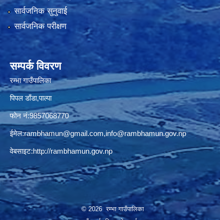
सार्वजनिक सुनुवाई
सार्वजनिक परीक्षण
सम्पर्क विवरण
रम्भा गाउँपालिका
पिपल डाँडा,पाल्पा
फोन नं:9857068770
ईमेल:
rambhamun@gmail.com
,
info@rambhamun.gov.np
वेबसाइट:
http://rambhamun.gov.np
© 2026 रम्भा गाउँपालिका