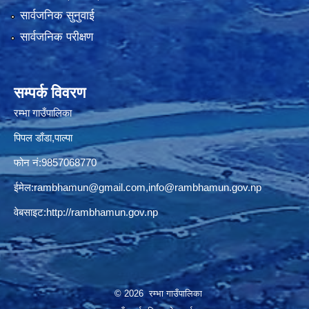
सार्वजनिक सुनुवाई
सार्वजनिक परीक्षण
सम्पर्क विवरण
रम्भा गाउँपालिका
पिपल डाँडा,पाल्पा
फोन नं:9857068770
ईमेल:
rambhamun@gmail.com
,
info@rambhamun.gov.np
वेबसाइट:
http://rambhamun.gov.np
© 2026 रम्भा गाउँपालिका