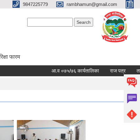
9847225779
rambhamun@gmail.com
Search form
Search
रिक्षा फारम
आ.व ०७५/७६ कार्यतालिका
राज पत्र
तालिमक