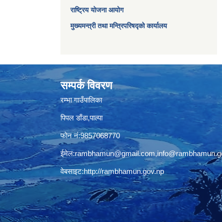
राष्ट्रिय योजना आयोग
मुख्यमन्त्री तथा मन्त्रिपरिषद्को कार्यालय
सम्पर्क विवरण
रम्भा गाउँपालिका
पिपल डाँडा,पाल्पा
फोन नं:9857068770
ईमेल:
rambhamun@gmail.com
,
info@rambhamun.g
वेबसाइट:
http://rambhamun.gov.np